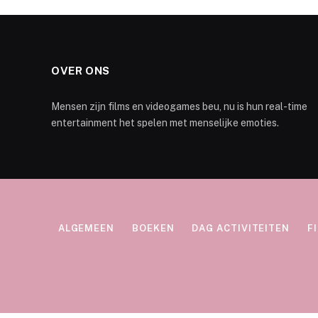
OVER ONS
Mensen zijn films en videogames beu, nu is hun real-time
entertainment het spelen met menselijke emoties.
ALGEMEEN
BOEKEN
DAG ACTIVITEITEN
F