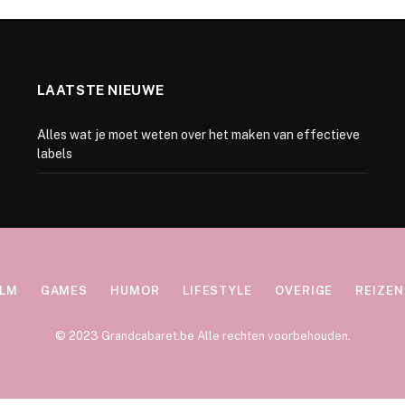
LAATSTE NIEUWE
Alles wat je moet weten over het maken van effectieve
labels
ILM
GAMES
HUMOR
LIFESTYLE
OVERIGE
REIZEN
© 2023 Grandcabaret.be Alle rechten voorbehouden.